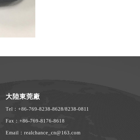
大陸東莞廠
Tel：
+86-769-8238-8628
/
8238-0811
Fax：+86-769-8176-8618
Email：
realchance_cn@163.com