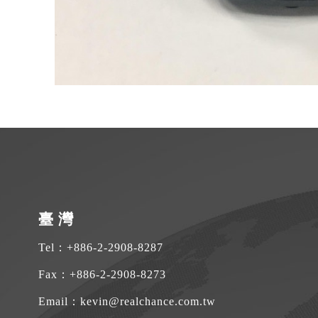
臺 灣
Tel：
+886-2-2908-8287
Fax：+886-2-2908-8273
Email：
kevin@realchance.com.tw