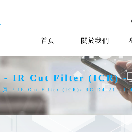
首頁
關於我們
- IR Cut Filter (ICR) -
 頁
IR Cut Filter (ICR)
RC-D4-21-21-