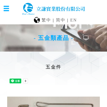
繁中
|
简中
|
EN
- 五金類產品 -
五金件