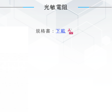
光敏電阻
規格書：
下載