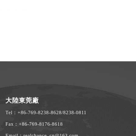
大陸東莞廠
Tel：
+86-769-8238-8628
/
8238-0811
Fax：+86-769-8176-8618
Email：
realchance_cn@163.com