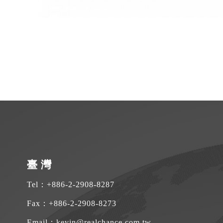
臺 灣
Tel：
+886-2-2908-8287
Fax：+886-2-2908-8273
Email：
kevin@realchance.com.tw