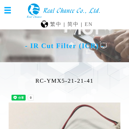
繁中
|
简中
|
EN
- IR Cut Filter (ICR) -
RC-YMX5-21-21-41