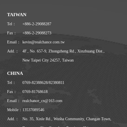
TAIWAN
Tel：
+886-2-29088287
Fax：
+886-2-29088273
Email：
kevin@realchance.com.tw
Add.：
4F., No. 657-9, Zhongzheng Rd., Xinzhuang Dist.,
New Taipei City 24257, Taiwan
CHINA
Tel：
0769-82388628
/
82380811
Fax：
0769-81768618
Email：
realchance_cn@163.com
Mobile：
13537089546
Add.：
No. 35, Xinle Rd., Wusha Community, Changan Town,