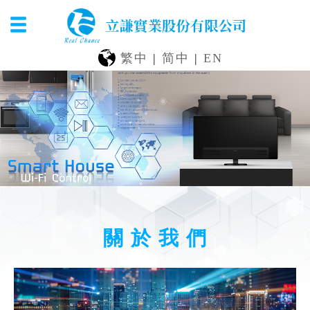
繁中
|
简中
|
EN
關 於 我 們